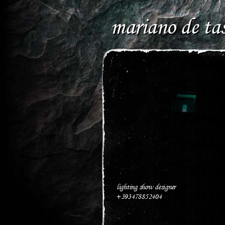
mariano de tas
lighting show designer
+393478852404