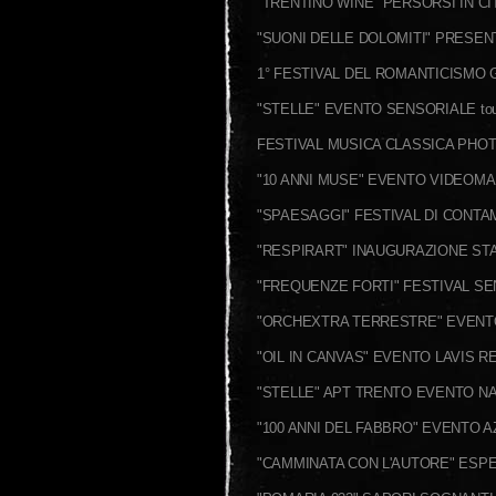
"TRENTINO WINE" PERSORSI IN CI
"SUONI DELLE DOLOMITI" PRESEN
1° FESTIVAL DEL ROMANTICISMO G
"STELLE" EVENTO SENSORIALE tou
FESTIVAL MUSICA CLASSICA PHO
"10 ANNI MUSE" EVENTO VIDEOM
"SPAESAGGI" FESTIVAL DI CONTA
"RESPIRART" INAUGURAZIONE STA
"FREQUENZE FORTI" FESTIVAL SE
"ORCHEXTRA TERRESTRE" EVENT
"OIL IN CANVAS" EVENTO LAVIS R
"STELLE" APT TRENTO EVENTO N
"100 ANNI DEL FABBRO" EVENTO A
"CAMMINATA CON L'AUTORE" ESP